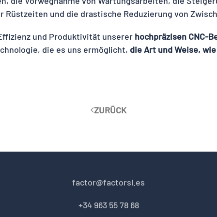
n, die Vorwegnahme von Wartungsarbeiten, die Steigeru
r Rüstzeiten und die drastische Reduzierung von Zwisch
 Effizienz und Produktivität unserer
hochpräzisen CNC-B
echnologie, die es uns ermöglicht,
die Art und Weise, wi
ZURÜCK
factor@factorsl.es
+34 963 55 78 68