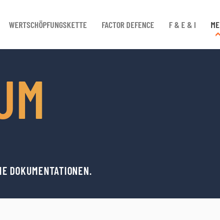
WERTSCHÖPFUNGSKETTE
FACTOR DEFENCE
F & E & I
ME
UM
HE DOKUMENTATIONEN.