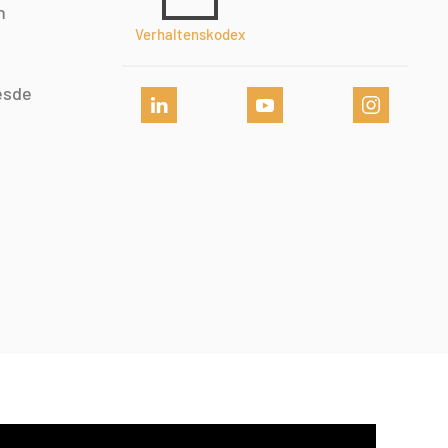
n
Verhaltenskodex
esde