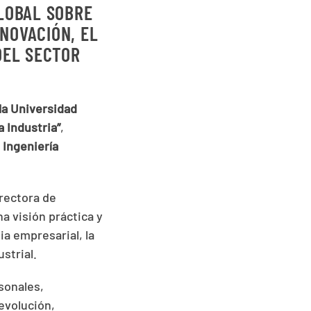
LOBAL SOBRE
NOVACIÓN, EL
DEL SECTOR
la Universidad
a Industria”
,
 Ingeniería
irectora de
a visión práctica y
a empresarial, la
strial.
sonales,
evolución,