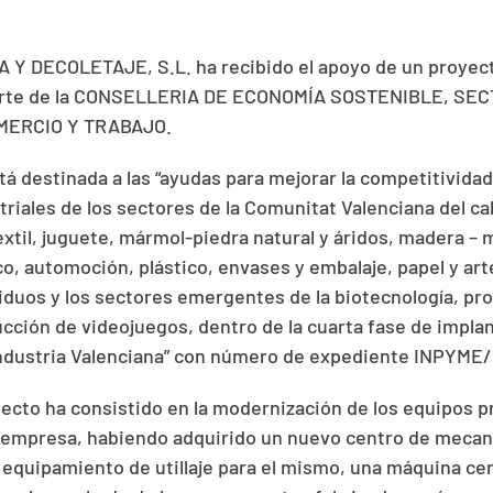
 Y DECOLETAJE, S.L. ha recibido el apoyo de un proyec
parte de la CONSELLERIA DE ECONOMÍA SOSTENIBLE, SE
MERCIO Y TRABAJO.
á destinada a las “ayudas para mejorar la competitividad
triales de los sectores de la Comunitat Valenciana del ca
xtil, juguete, mármol-piedra natural y áridos, madera – 
o, automoción, plástico, envases y embalaje, papel y art
siduos y los sectores emergentes de la biotecnología, pr
ucción de videojuegos, dentro de la cuarta fase de implan
Industria Valenciana” con número de expediente INPYME/
oyecto ha consistido en la modernización de los equipos p
a empresa, habiendo adquirido un nuevo centro de mecan
 equipamiento de utillaje para el mismo, una máquina cen