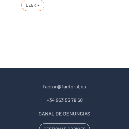
LEER +
factor@factorsl.es
+34 963 55 78 68
CANAL DE DENUNCIAS
GESTIONAR COOKIES