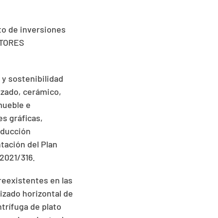
to de inversiones
CTORES
 y sostenibilidad
lzado, cerámico,
mueble e
es gráficas,
oducción
tación del Plan
2021/316.
reexistentes en las
izado horizontal de
trífuga de plato