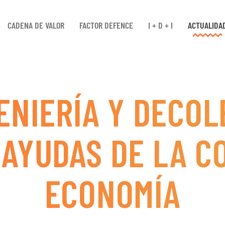
CADENA DE VALOR
FACTOR DEFENCE
I + D + I
ACTUALIDA
ENIERÍA Y DECOL
AYUDAS DE LA C
ECONOMÍA