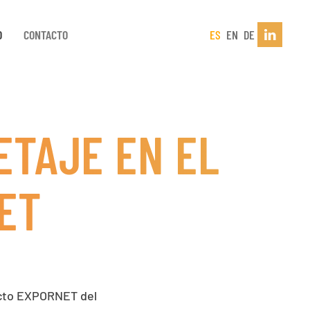
D
CONTACTO
ES
EN
DE
ETAJE EN EL
ET
yecto EXPORNET del