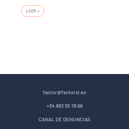
LEER +
factor@factorsl.es
+34 963 55 78 68
CANAL DE DENUNCIAS