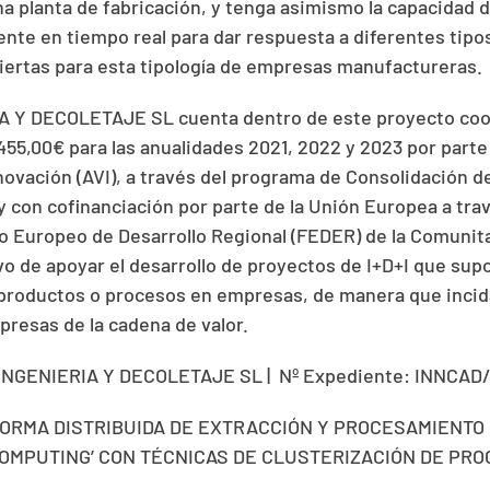
a planta de fabricación, y tenga asimismo la capacidad d
te en tiempo real para dar respuesta a diferentes tipo
iertas para esta tipología de empresas manufactureras.
 Y DECOLETAJE SL cuenta dentro de este proyecto coo
455,00€ para las anualidades 2021, 2022 y 2023 por parte
novación (AVI), a través del programa de Consolidación d
 y con cofinanciación por parte de la Unión Europea a tr
o Europeo de Desarrollo Regional (FEDER) de la Comunita
vo de apoyar el desarrollo de proyectos de I+D+I que sup
 productos o procesos en empresas, de manera que inci
presas de la cadena de valor.
INGENIERIA Y DECOLETAJE SL | Nº Expediente: INNCAD
FORMA DISTRIBUIDA DE EXTRACCIÓN Y PROCESAMIENTO
OMPUTING’ CON TÉCNICAS DE CLUSTERIZACIÓN DE PRO