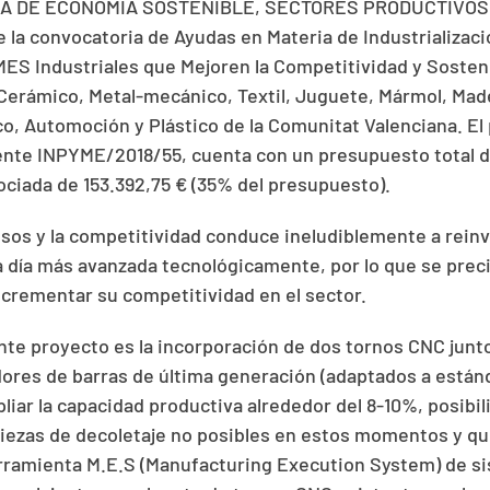
IA DE ECONOMÍA SOSTENIBLE, SECTORES PRODUCTIVOS
la convocatoria de Ayudas en Materia de Industrializaci
ES Industriales que Mejoren la Competitividad y Sosteni
Cerámico, Metal-mecánico, Textil, Juguete, Mármol, Ma
co, Automoción y Plástico de la Comunitat Valenciana. El
nte INPYME/2018/55, cuenta con un presupuesto total d
ciada de 153.392,75 € (35% del presupuesto).
sos y la competitividad conduce ineludiblemente a reinv
 día más avanzada tecnológicamente, por lo que se preci
ncrementar su competitividad en el sector.
ente proyecto es la incorporación de dos tornos CNC junt
ores de barras de última generación (adaptados a estánd
iar la capacidad productiva alrededor del 8-10%, posibili
ezas de decoletaje no posibles en estos momentos y qu
rramienta M.E.S (Manufacturing Execution System) de s