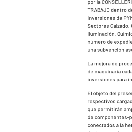
por la CONSELLER
TRABAJO dentro de 
Inversiones de PYM
Sectores Calzado, 
Iluminación, Quími
número de expedie
una subvención aso
La mejora de proce
de maquinaria cada
inversiones para i
El objeto del pres
respectivos cargad
que permitirán ampl
de componentes-pi
conectados a la he