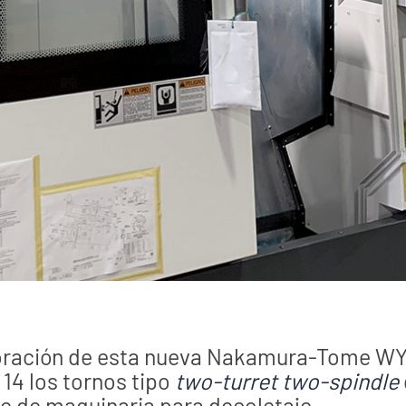
poración de esta nueva Nakamura-Tome W
 14 los tornos tipo
two-turret two-spindle
e de maquinaria para decoletaje.