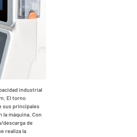
pacidad industrial
m. El torno
 sus principales
n la máquina. Con
ga/descarga de
 realiza la