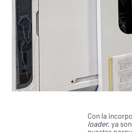
Con la incor
loader
, ya son
nuestro parqu