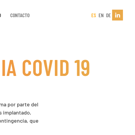
D
CONTACTO
ES
EN
DE
A COVID 19
ma por parte del
s implantado,
Contingencia, que