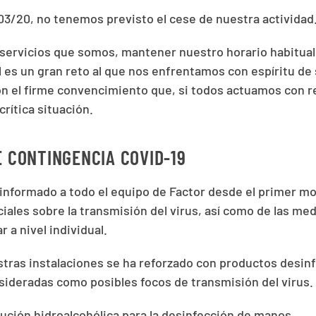
/03/20, no tenemos previsto el cese de nuestra actividad
servicios que somos, mantener nuestro horario habitual
l es un gran reto al que nos enfrentamos con espíritu de
con el firme convencimiento que, si todos actuamos con r
rítica situación.
 CONTINGENCIA COVID-19
nformado a todo el equipo de Factor desde el primer m
ciales sobre la transmisión del virus, así como de las me
 a nivel individual.
stras instalaciones se ha reforzado con productos desin
nsideradas como posibles focos de transmisión del virus.
ución hidroalcohólica para la desinfección de manos.