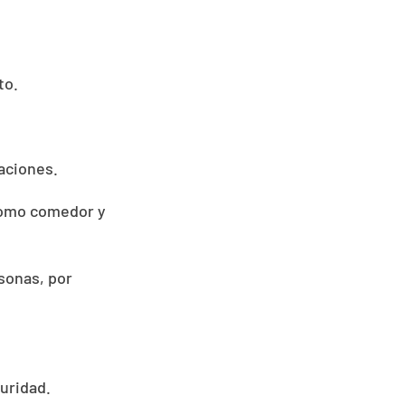
to.
laciones.
como comedor y
sonas, por
uridad.