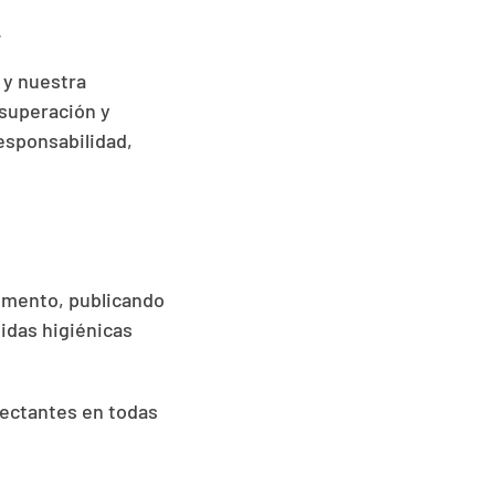
.
 y nuestra
 superación y
esponsabilidad,
omento, publicando
didas higiénicas
fectantes en todas