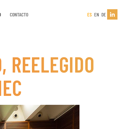
D
CONTACTO
ES
EN
DE
, REELEGIDO
MEC