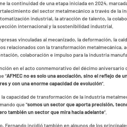
ne la continuidad de una etapa iniciada en 2024, marcada
ortalecimiento del sector metalmecánico a través de la in
utomatización industrial, la atracción de talento, la colab
yección internacional y la sostenibilidad industrial.
resas vinculadas al mecanizado, la deformación, la cald
cos relacionados con la transformación metalmecánica,
ntación, colaboración e impulso para la industria manuf
nción en el acto conmemorativo del décimo aniversario d
e “
AFMEC no es solo una asociación, sino el reflejo de u
ores y con una enorme capacidad de evolución
”.
la capacidad de transformación de la industria metalmec
irmando que “
somos un sector que aporta precisión, tecnol
 pero también un sector que mira hacia adelante
”.
o, Fernando incidió también en algunos de los principale