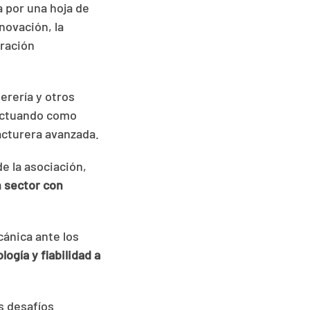
 por una hoja de
novación, la
oración
erería y otros
 actuando como
acturera avanzada.
e la asociación,
n sector con
ánica ante los
ogía y fiabilidad a
s desafíos