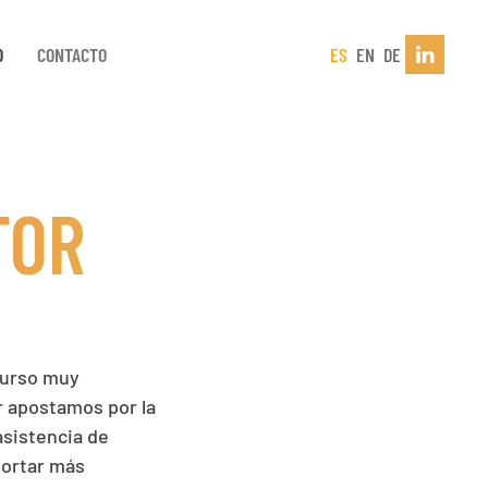
D
CONTACTO
ES
EN
DE
TOR
curso muy
or apostamos por la
 asistencia de
aportar más