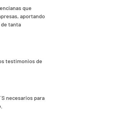
alencianas que
mpresas, aportando
de tanta
os testimonios de
´S necesarios para
.