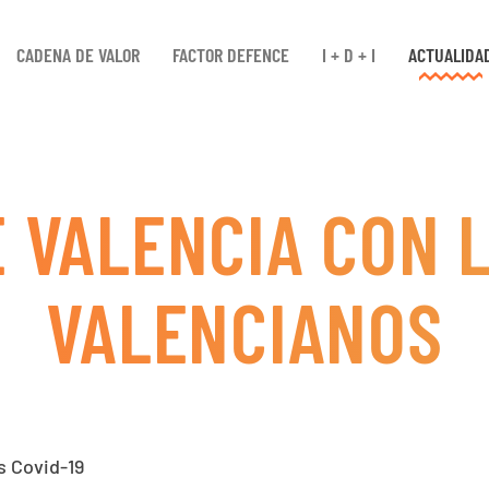
CADENA DE VALOR
FACTOR DEFENCE
I + D + I
ACTUALIDA
 VALENCIA CON 
VALENCIANOS
s Covid-19