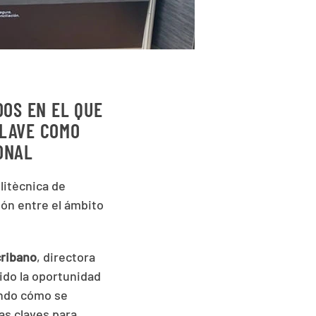
DOS EN EL QUE
CLAVE COMO
ONAL
litècnica de
ión entre el ámbito
ribano
, directora
nido la oportunidad
endo cómo se
as claves para