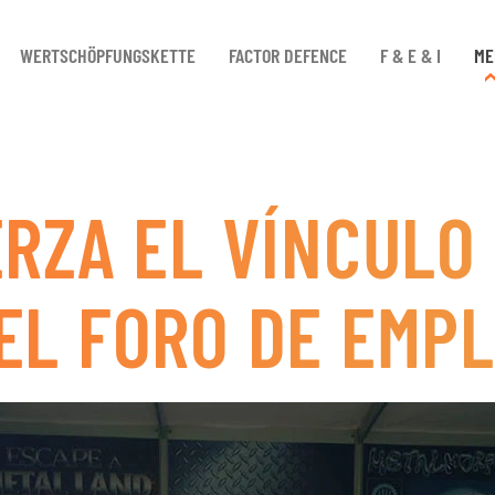
WERTSCHÖPFUNGSKETTE
FACTOR DEFENCE
F & E & I
ME
RZA EL VÍNCULO
EL FORO DE EMPL