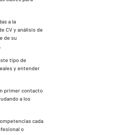
as a la
e CV y análisis de
ve de su
.
ste tipo de
reales y entender
un primer contacto
yudando a los
r competencias cada
fesional o