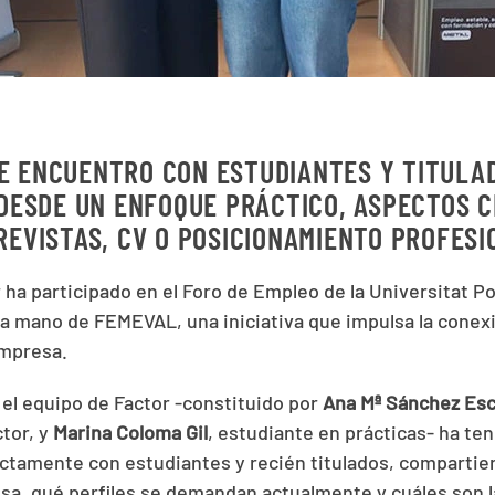
E ENCUENTRO CON ESTUDIANTES Y TITULA
DESDE UN ENFOQUE PRÁCTICO, ASPECTOS 
REVISTAS, CV O POSICIONAMIENTO PROFESI
 ha participado en el Foro de Empleo de la Universitat Po
 la mano de FEMEVAL, una iniciativa que impulsa la conex
empresa.
 el equipo de Factor -constituido por
Ana Mª Sánchez Esc
tor, y
Marina Coloma Gil
, estudiante en prácticas- ha te
ectamente con estudiantes y recién titulados, comparti
esa, qué perfiles se demandan actualmente y cuáles son l